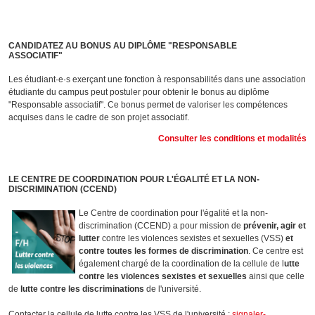
CANDIDATEZ AU BONUS AU DIPLÔME "RESPONSABLE
ASSOCIATIF"
Les étudiant·e·s exerçant une fonction à responsabilités dans une association
étudiante du campus peut postuler pour obtenir le bonus au diplôme
"Responsable associatif". Ce bonus permet de valoriser les compétences
acquises dans le cadre de son projet associatif.
Consulter les conditions et modalités
LE CENTRE DE COORDINATION POUR L'ÉGALITÉ ET LA NON-
DISCRIMINATION (CCEND)
Le Centre de coordination pour l'égalité et la non-
discrimination (CCEND) a pour mission de
prévenir, agir et
lutter
contre les violences sexistes et sexuelles (VSS)
et
contre toutes les formes de discrimination
. Ce centre est
également chargé de la coordination de la cellule de l
utte
contre les violences sexistes et sexuelles
ainsi que celle
de
lutte contre les discriminations
de l'université.
Contacter la cellule de lutte contre les VSS de l'université :
signaler-