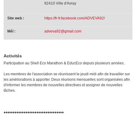
92410 Ville d'Avray
Site web :
https://fr-fr.facebook.com/ADVEVA92/
Mél :
adveva92@gmail.com
Activités
Participation au Shell Eco Marathon & EducEco depuis plusieurs années.
Les membres de l'association se réunissent le jeudi midi afin de travailler sur
les améliorations à apporter. Deux réunions mensuelles sont organisées afin
d'informer les membres de nouvelles directives et assigner de nouvelles
tâches.
♦♦♦♦♦♦♦♦♦♦♦♦♦♦♦♦♦♦♦♦♦♦♦♦♦♦♦♦♦♦♦♦♦