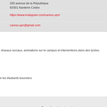
200 avenue de la République
92001 Nanterre Cedex
https://www.instagram.com/caress.upn/
caress.upn@gmail.com
s réseaux sociaux, animations sur le campus et interventions dans des lycées.
ur les étudiants boursiers