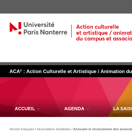
ACA² : Action Culturelle et Artistique / Animation 
ACCUEIL
AGENDA
LA SAI
Version française
/
Associations étudiantes
/
Annuaire et recensement des associa