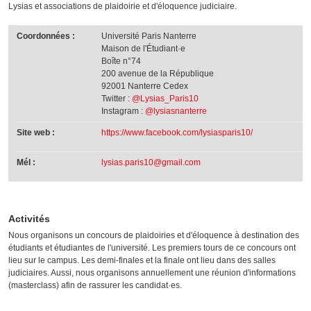
Lysias et associations de plaidoirie et d'éloquence judiciaire.
Coordonnées :
Université Paris Nanterre
Maison de l'Étudiant·e
Boîte n°74
200 avenue de la République
92001 Nanterre Cedex
Twitter :
@Lysias_Paris10
Instagram :
@lysiasnanterre
Site web :
https://www.facebook.com/lysiasparis10/
Mél :
lysias.paris10@gmail.com
Activités
Nous organisons un concours de plaidoiries et d'éloquence à destination des
étudiants et étudiantes de l'université. Les premiers tours de ce concours ont
lieu sur le campus. Les demi-finales et la finale ont lieu dans des salles
judiciaires. Aussi, nous organisons annuellement une réunion d'informations
(masterclass) afin de rassurer les candidat·es.